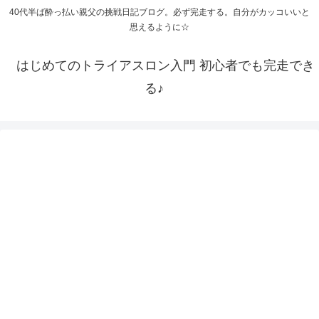
40代半ば酔っ払い親父の挑戦日記ブログ。必ず完走する。自分がカッコいいと
思えるように☆
はじめてのトライアスロン入門 初心者でも完走でき
る♪