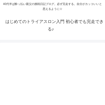
40代半ば酔っ払い親父の挑戦日記ブログ。必ず完走する。自分がカッコいいと
思えるように☆
はじめてのトライアスロン入門 初心者でも完走でき
る♪