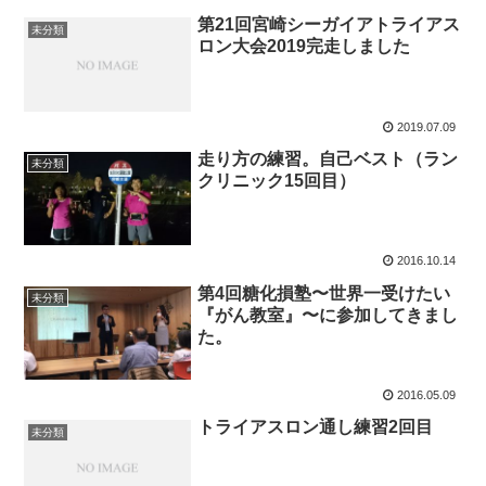
第21回宮崎シーガイアトライアス
未分類
ロン大会2019完走しました
2019.07.09
走り方の練習。自己ベスト（ラン
未分類
クリニック15回目）
2016.10.14
第4回糖化損塾〜世界一受けたい
未分類
『がん教室』〜に参加してきまし
た。
2016.05.09
トライアスロン通し練習2回目
未分類