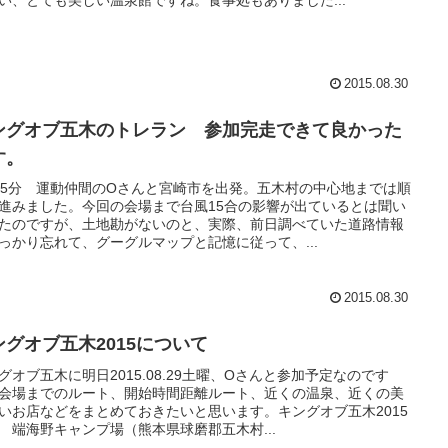
い、とても美しい温泉館ですね。食事処もありました...
2015.08.30
ングオブ五木のトレラン 参加完走できて良かった
す。
45分 運動仲間のOさんと宮崎市を出発。五木村の中心地までは順
進みました。今回の会場まで台風15合の影響が出ているとは聞い
たのですが、土地勘がないのと、実際、前日調べていた道路情報
っかり忘れて、グーグルマップと記憶に従って、...
2015.08.30
ングオブ五木2015について
グオブ五木に明日2015.08.29土曜、Oさんと参加予定なのです
会場までのルート、開始時間距離ルート、近くの温泉、近くの美
いお店などをまとめておきたいと思います。キングオブ五木2015
 端海野キャンプ場（熊本県球磨郡五木村...