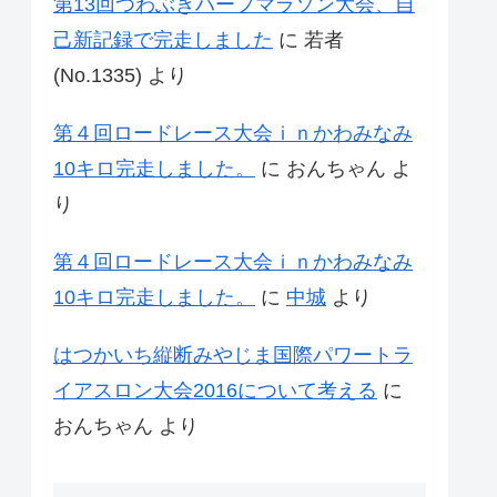
第13回つわぶきハーフマラソン大会、自
己新記録で完走しました
に
若者
(No.1335)
より
第４回ロードレース大会ｉｎかわみなみ
10キロ完走しました。
に
おんちゃん
よ
り
第４回ロードレース大会ｉｎかわみなみ
10キロ完走しました。
に
中城
より
はつかいち縦断みやじま国際パワートラ
イアスロン大会2016について考える
に
おんちゃん
より