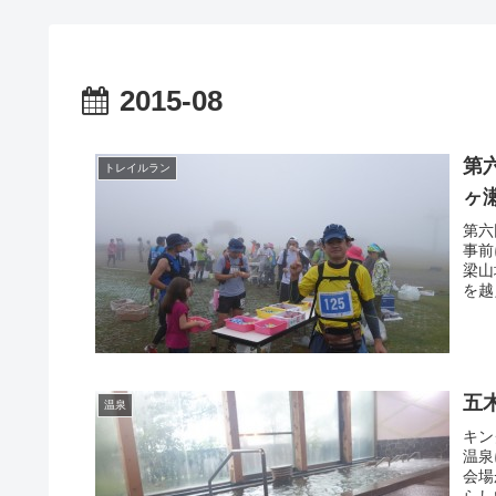
2015-08
第
トレイルラン
ヶ
第六
事前
梁山
を越
五
温泉
キン
温泉
会場