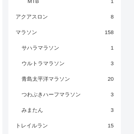
MTB
1
アクアスロン
8
マラソン
158
サハラマラソン
1
ウルトラマラソン
3
青島太平洋マラソン
20
つわぶきハーフマラソン
3
みまたん
3
トレイルラン
15