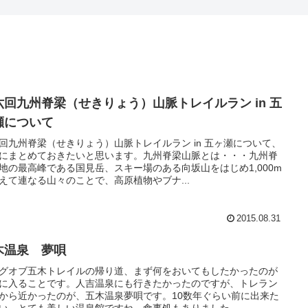
六回九州脊梁（せきりょう）山脈トレイルラン in 五
瀬について
回九州脊梁（せきりょう）山脈トレイルラン in 五ヶ瀬について、
にまとめておきたいと思います。九州脊梁山脈とは・・・九州脊
地の最高峰である国見岳、スキー場のある向坂山をはじめ1,000m
えて連なる山々のことで、高原植物やブナ...
2015.08.31
木温泉 夢唄
グオブ五木トレイルの帰り道、まず何をおいてもしたかったのが
に入ることです。人吉温泉にも行きたかったのですが、トレラン
から近かったのが、五木温泉夢唄です。10数年ぐらい前に出来た