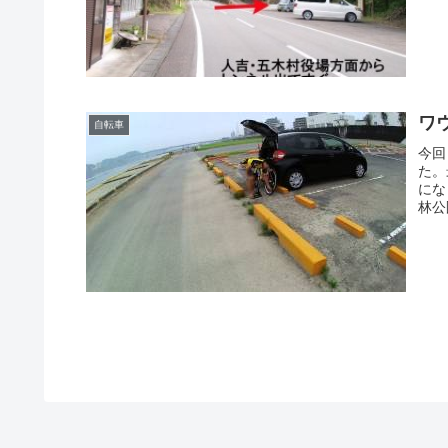
ワ
自転車
今回
た。
にな
林公