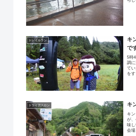
らし
キ
トレイルラン
で
5時
調に
てい
をす
キ
トライアスロン
キン
が、
味し
会場