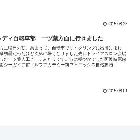
2015.08.28
ウディ自転車部 一ツ葉方面に行きました
も土曜日の朝、集まって、自転車でサイクリングに出掛けまし
最初曇だったけど次第に暑くなりました先日トライアスロン会場
った一ツ葉人工ビーチあたりです。波は穏やかでした阿波岐原森
園シーガイア前ゴルフアカデミー前フェニックス自然動物...
2015.08.01