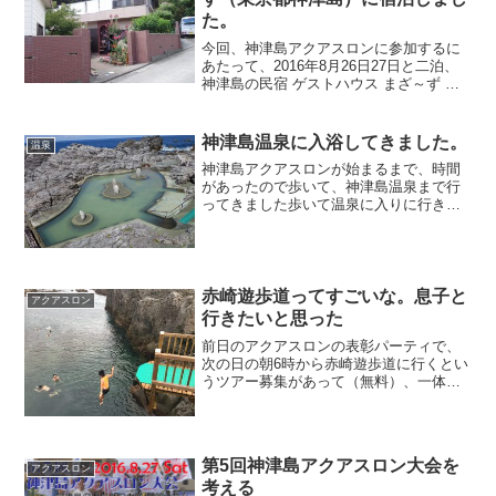
た。
今回、神津島アクアスロンに参加するに
あたって、2016年8月26日27日と二泊、
神津島の民宿 ゲストハウス まざ～ず あ
ーすに宿泊しました。素泊まり1泊5000
円、2泊で税抜き10000円でした。自炊で
きます。シンプルに泊まれます場所は、
神津島温泉に入浴してきました。
温泉
港...
神津島アクアスロンが始まるまで、時間
があったので歩いて、神津島温泉まで行
ってきました歩いて温泉に入りに行きま
した神津島温泉は、民宿 ゲストハウス ま
ざ～ず あーす から歩いて40分ぐらいか
な。ゆっくりと海岸線沿いを歩いてきま
したうず巻岩神津...
赤崎遊歩道ってすごいな。息子と
アクアスロン
行きたいと思った
前日のアクアスロンの表彰パーティで、
次の日の朝6時から赤崎遊歩道に行くとい
うツアー募集があって（無料）、一体ど
んなところか分からずに、バスに乗って
やってきた。すごいなしかし、ここすご
いな。台風10合の影響で肌寒くて、僕は
飛び込まなかったけど...
第5回神津島アクアスロン大会を
アクアスロン
考える