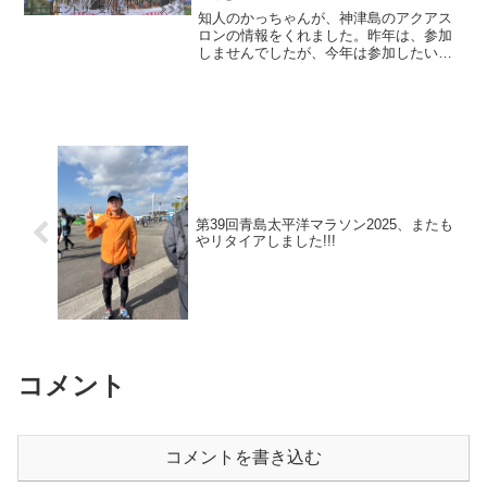
知人のかっちゃんが、神津島のアクアス
ロンの情報をくれました。昨年は、参加
しませんでしたが、今年は参加したいな
ぁ第5回神津島アクアスロン大会 概要会
場 神津島村特設コース日時
2016.08.27土曜種目 Ａ（ロング）タイ
プ：Ｓ1500ｍ／...
第39回青島太平洋マラソン2025、またも
やリタイアしました!!!
コメント
コメントを書き込む