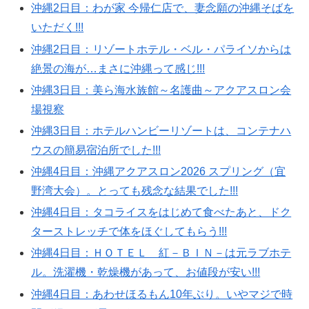
沖縄2日目：わが家 今帰仁店で、妻念願の沖縄そばを
いただく!!!
沖縄2日目：リゾートホテル・ベル・パライソからは
絶景の海が…まさに沖縄って感じ!!!
沖縄3日目：美ら海水族館～名護曲～アクアスロン会
場視察
沖縄3日目：ホテルハンビーリゾートは、コンテナハ
ウスの簡易宿泊所でした!!!
沖縄4日目：沖縄アクアスロン2026 スプリング（宜
野湾大会）。とっても残念な結果でした!!!
沖縄4日目：タコライスをはじめて食べたあと、ドク
ターストレッチで体をほぐしてもらう!!!
沖縄4日目：ＨＯＴＥＬ 紅－ＢＩＮ－は元ラブホテ
ル。洗濯機・乾燥機があって、お値段が安い!!!
沖縄4日目：あわせほるもん10年ぶり。いやマジで時