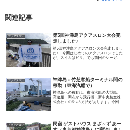
関連記事
第5回神津島アクアスロン大会完
アクアスロン
走しました♪
第5回神津島アクアスロン大会完走しまし
た♪ 今回はじめてのアクアスロンでした
が、スイムはビリ。でも前回のシーガイ
アトライアスロンのような、パニックも
なく、最初からゆっくりと自分のペース
で泳げたのは、本当に良かったし、前進
したと思います。最終...
神津島⇔竹芝客船ターミナル間の
アクアスロン
移動（東海汽船で）
神津島への移動は、東海汽船の大型船、
高速船、調布から飛行機（新中央航空株
式会社）の3つの方法があります。今回、
僕は、東海汽船の大型船で神津島に移動
したので、そのことを記事として残して
おこうと思います。東海汽船のフェリー
乗り場モノレールで、羽...
民宿 ゲストハウス まざ～ず あー
アクアスロン
す（東京都神津島）に宿泊しまし