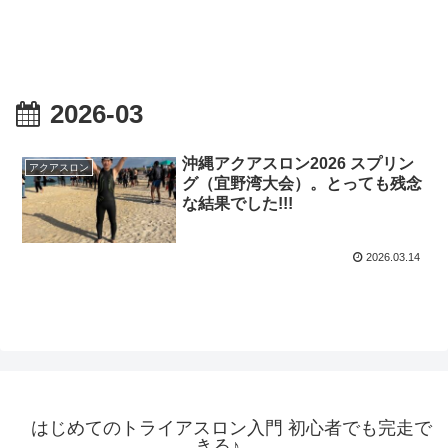
2026-03
沖縄アクアスロン2026 スプリン
アクアスロン
グ（宜野湾大会）。とっても残念
な結果でした!!!
2026.03.14
はじめてのトライアスロン入門 初心者でも完走で
きる♪