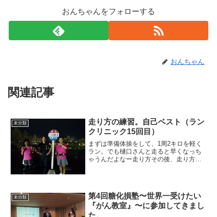
おんちゃんをフォローする
おんちゃん
関連記事
走り方の練習。自己ベスト（ラン
未分類
クリニック15回目）
まずは準備体操をして、1周2キロを軽く
ラン。でも樋口さんと走ると早くなっち
ゃうんだよなー走り方その後、走り方の
復習。ランクリニックが始まった当初、
走り方を習ったけど、どうにもしっくり
来なかった。でも、今回習って、最初の
頃よりも、しっくりとフ...
第4回糖化損塾〜世界一受けたい
未分類
『がん教室』〜に参加してきまし
た。