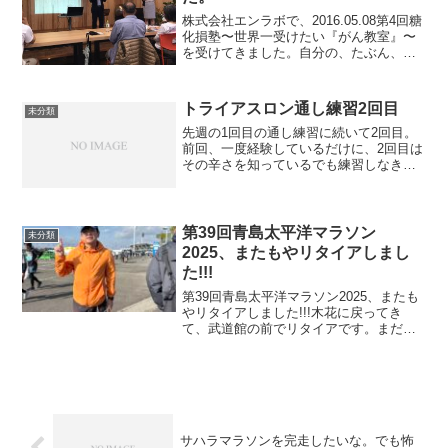
株式会社エンラボで、2016.05.08第4回糖
化損塾〜世界一受けたい『がん教室』〜
を受けてきました。自分の、たぶん、ガ
ンになるだろうと思っているので、ガン
と糖質制限の関係が知りたかったのです
ね知らないことって、本当に沢山有る今
トライアスロン通し練習2回目
未分類
回の登壇者エ...
先週の1回目の通し練習に続いて2回目。
前回、一度経験しているだけに、2回目は
その辛さを知っているでも練習しなきゃ
ね。 10時ジャストに泳ぎだしました。
1200ｍぐらいで、ターンをするとき、足
の指がつってしまって本番歯、念入りに
ストレッチしよ...
第39回青島太平洋マラソン
未分類
2025、またもやリタイアしまし
た!!!
第39回青島太平洋マラソン2025、またも
やリタイアしました!!!木花に戻ってき
て、武道館の前でリタイアです。まだ体
力的には行けたかもしれませんが、心が
折れてたって感じでした。青島太平洋マ
ラソンのスタートまで自宅を6時40分に出
発、例年通り...
サハラマラソンを完走したいな。でも怖