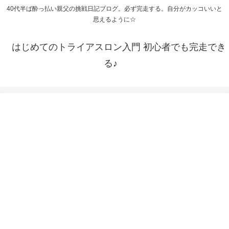
40代半ば酔っ払い親父の挑戦日記ブログ。必ず完走する。自分がカッコいいと
思えるように☆
はじめてのトライアスロン入門 初心者でも完走でき
る♪