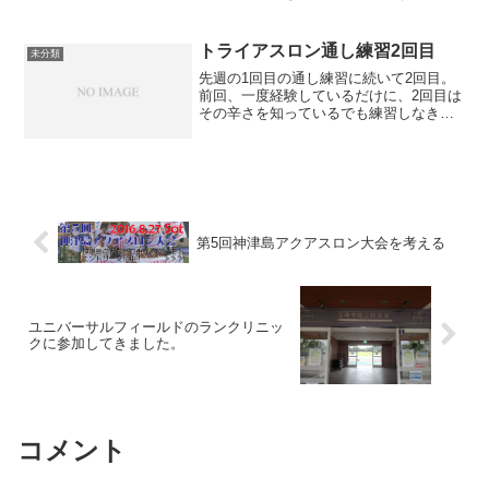
高く、浮遊物も多くて、泳ぎにくかった
ですが、完走できて、本当に良かったで
す。大会概要会場 サンビーチ一ツ葉北
トライアスロン通し練習2回目
未分類
ビーチ・宮崎臨海公...
先週の1回目の通し練習に続いて2回目。
前回、一度経験しているだけに、2回目は
その辛さを知っているでも練習しなきゃ
ね。 10時ジャストに泳ぎだしました。
1200ｍぐらいで、ターンをするとき、足
の指がつってしまって本番歯、念入りに
ストレッチしよ...
第5回神津島アクアスロン大会を考える
ユニバーサルフィールドのランクリニッ
クに参加してきました。
コメント