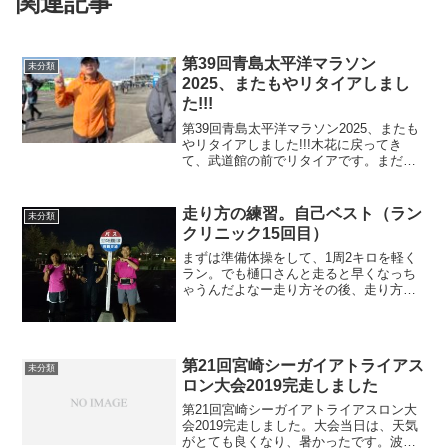
関連記事
第39回青島太平洋マラソン
未分類
2025、またもやリタイアしまし
た!!!
第39回青島太平洋マラソン2025、またも
やリタイアしました!!!木花に戻ってき
て、武道館の前でリタイアです。まだ体
力的には行けたかもしれませんが、心が
折れてたって感じでした。青島太平洋マ
ラソンのスタートまで自宅を6時40分に出
走り方の練習。自己ベスト（ラン
未分類
発、例年通り...
クリニック15回目）
まずは準備体操をして、1周2キロを軽く
ラン。でも樋口さんと走ると早くなっち
ゃうんだよなー走り方その後、走り方の
復習。ランクリニックが始まった当初、
走り方を習ったけど、どうにもしっくり
来なかった。でも、今回習って、最初の
頃よりも、しっくりとフ...
第21回宮崎シーガイアトライアス
未分類
ロン大会2019完走しました
第21回宮崎シーガイアトライアスロン大
会2019完走しました。大会当日は、天気
がとても良くなり、暑かったです。波も