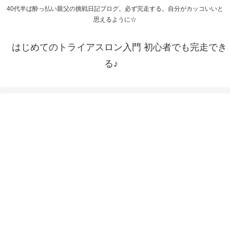
40代半ば酔っ払い親父の挑戦日記ブログ。必ず完走する。自分がカッコいいと
思えるように☆
はじめてのトライアスロン入門 初心者でも完走でき
る♪