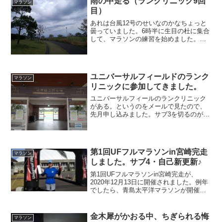
雨の中走る（ランクリニック9回
マラソン
目）
あれは台風12号のせいなのかなちょっと
曇っていました。6時半に生目の杜に集合
して、マラソンの練習を始めました。雨
の中結構強い雨が降っていますが、その
中で3人で練習をします。1キロ当たり5分
30秒ぐらいのペースで走ったようです。
それで生目の杜...
ユニバーサルフィールドのランク
マラソン
リニックに参加してきました。
ユニバーサルフィールのランクリニック
がある。というのをメールで見たので、
先月申し込みました。サブ3を切るのが目
標というランのクリニックです。僕はフ
ルを6時間前後。ダメ元で申し込んだら、
OKが出て、昨日初顔合わせ。初ランをし
てきました。ランク...
第1回UFフルマラソンin宮崎完走
マラソン
しました。サブ4・自己新更新♪
第1回UFフルマラソンin宮崎完走が、
2020年12月13日に開催されました。例年
でしたら、青島太平洋マラソンが開催さ
れる日ですが、今年は開催されませんで
した。その代わりに？ユニバーサルフィ
ールドが開催してくれた小規模なマラソ
金木犀がかおる中、ちぎられる悔
マラソン
ン大会が第1回...