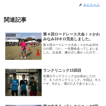
おんちゃん
関連記事
第４回ロードレース大会ｉｎかわ
マラソン
みなみ10キロ完走しました。
第４回ロードレース大会ｉｎかわみ10キ
ロの部、つい、一生懸命走ってしまいま
した。出走前、腰が少し痛かったので、
ゆっくり走るつもりだったのですが、走
り出して、しばらくしたら、いつものペ
ースで走っていました。ストレッチでち
ゃんとお手入れをしてい...
ランクリニック15回目
マラソン
先週のランクリニックはお休みしたの
で、久々のランクリニック。今回は、Kコ
ーチ、Kさん、僕の三人で走りました。ス
タートは19時から。僕は18時からウォー
キング2周。そして準備運動。今回は生目
の杜外周を5周。1週目はジョグ。2周めか
ら4週目は結...