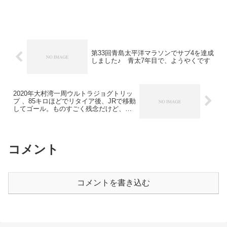
ーフマラソンでゆっくり走ろうと思って
ましたが、途中から真剣に走ってしまい
ました。第7回みまたん霧島パノラマまら
そん大会概要会...
第33回青島太平洋マラソンでサブ4を達成
しました♪ 青太7年目で、ようやくです
2020年大村湾一周ウルトラジョグトリッ
プ 、85キロほどでリタイア後、JRで移動
してゴール。ものすごく残念だけど、仕
方ない
コメント
コメントを書き込む