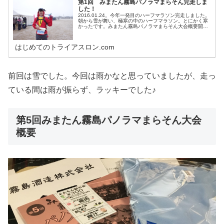
第1回 みまたん霧島パノラマまらそん完走しま
した！
2016.01.24。今年一発目のハーフマラソン完走しました。
朝から雪が舞い、極寒の中のハーフマラソン。とにかく寒
かったです。みまたん霧島パノラマまらそん大会概要開催
日 2016年1月24日会場 三股町立文化会館周辺時間 受
付は7時15分~...
はじめてのトライアスロン.com
前回は雪でした。今回は雨かなと思っていましたが、走っ
ている間は雨が振らず、ラッキーでした♪
第5回みまたん霧島パノラマまらそん大会
概要