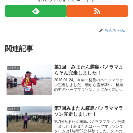
おんちゃん
関連記事
第1回 みまたん霧島パノラマま
みまたん
らそん完走しました！
2016.01.24。今年一発目のハーフマラソ
ン完走しました。朝から雪が舞い、極寒
の中のハーフマラソン。とにかく寒かっ
たです。みまたん霧島パノラマまらそん
大会概要開催日 2016年1月24日会場
三股町立文化会館周辺時間 受付は7時15
第7回みまたん霧島パノラママラ
分~...
みまたん
ソン完走しました！
第7回みまたん霧島パノラママラソン完走
しました！みまたんはハーフマラソンで
タイムは1時間52分14秒でした。久々のハ