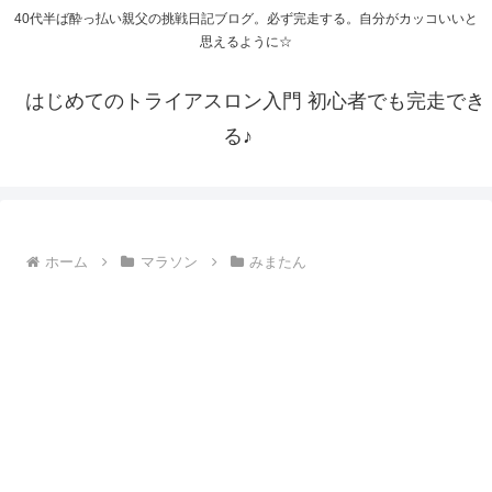
40代半ば酔っ払い親父の挑戦日記ブログ。必ず完走する。自分がカッコいいと
思えるように☆
はじめてのトライアスロン入門 初心者でも完走でき
る♪
ホーム
マラソン
みまたん