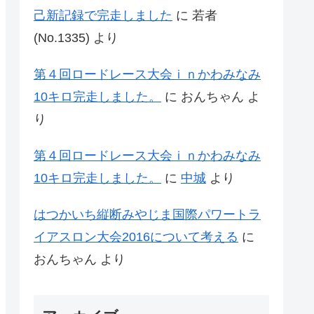
己新記録で完走しました
に
若者
(No.1335)
より
第４回ロードレース大会ｉｎかわみなみ
10キロ完走しました。
に
おんちゃん
よ
り
第４回ロードレース大会ｉｎかわみなみ
10キロ完走しました。
に
中城
より
はつかいち縦断みやじま国際パワートラ
イアスロン大会2016について考える
に
おんちゃん
より