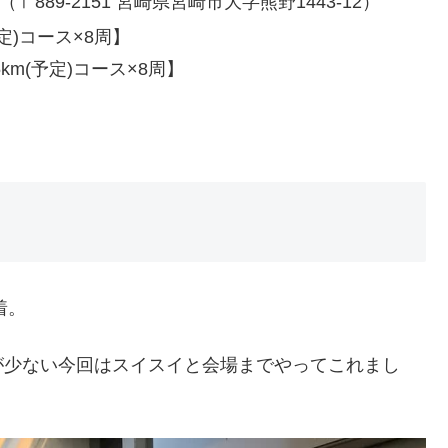
89-2151 宮崎県宮崎市大字熊野1443-12）
予定)コース×8周】
5km(予定)コース×8周】
着。
が少ない今回はスイスイと会場までやってこれまし