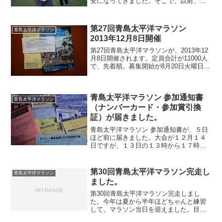
安になってきました。そこで、以前、ワ
ウディ宮崎でゲットした、スポーツジム
ラヴィータのマラソンチャレンジ短期ス
クールの試走に申し込んでみました。青
第27回青島太平洋マラソン
青島太平洋マラソン
島太平洋マラソン試走のご...
2013年12月8日開催
第27回青島太平洋マラソンが、2013年12
月8日開催されます。定員合計が11000人
で、先着順。募集開始が8月20日火曜日で
す。20日過ぎにすぐに申し込もうと思い
ます。昨年お盆杉からマラソンの練習を
して、何とか、フルマラソンを6時間10
青島太平洋マラソン 参加通知書
分...
青島太平洋マラソン
（ナンバーカード・参加賞引換
証）が届きました。
青島太平洋マラソン 参加通知書が、５日
ほど前に届きました。大会が１２月１４
日ですが、１３日の１３時から１７時ま
で事前受付が出来ます。今日が、１１月
１４日ですので、ちょうど１ヶ月前。体
調を上げていかないといけませんね。他
第30回青島太平洋マラソン完走し
青島太平洋マラソン
には、 タクシー割引券...
ました。
第30回青島太平洋マラソン完走しまし
た。今年は夏から半年ほどちゃんと練習
して、マラソン当日を迎えました。目標
は4時間。でも予想は、30キロからペース