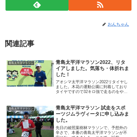
おんちゃん
関連記事
青島太平洋マラソン2022、リタ
青島太平洋マラソン
イアしました。気落ち・体折れま
した！
アオシマ太平洋マラソン2022リタイヤし
ました。木花の運動公園に到着しており
タイヤですので32キロ強で走るのをやめ
ました。青島太平洋マラソンに参加する
ようになって10年ほど経ちますが初めて
のリタイヤです。青島太平洋マラソン
青島太平洋マラソン 試走をスポ
青島太平洋マラソン
2022基本情報会...
ーツジムラヴィータに申し込みま
した。
先日の綾照葉樹林マラソンで、予想外の
辛さで、本番の青島太平洋マラソンが不