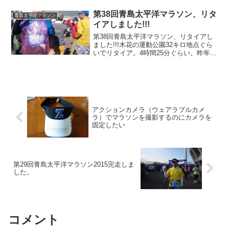
ダウン4時間半を予想していました。結果
としては4時間13分40秒 ネットタイム
第38回青島太平洋マラソン、リタ
青島太平洋マラソン
（参考）4時間...
イアしました!!!
第38回青島太平洋マラソン、リタイアし
ました!!!木花の運動公園32キロ地点ぐら
いでリタイア。4時間25分ぐらい。昨年が
不参加、一昨年もリタイアです。マラソ
ンにかける情熱・練習量いずれも不足し
ていた結果です。第38回青島太平洋マラ
ソン 基本...
アクションカメラ（ウェアラブルカメ
ラ）でマラソンを撮影するのにカメラを
固定したい
第29回青島太平洋マラソン2015完走しま
した。
コメント