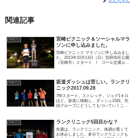
おんちゃん
関連記事
宮崎ピクニック＆ソーシャルマラ
マラソン
ソンに申し込みました。
宮崎ピクニック マラソンに申し込みまし
た。2013年10月13日（日）別府街区公園
（宮崎市）スタート / ゴール交通ルー
ル守り決められたコースを完走しエイド
ステーションで用意されている宮崎の美
食を堪能し街の魅力を再発見するこれ、
坂道ダッシュは苦しい。ランクリ
ピクニックと...
マラソン
ニック2017.09.28
7時スタート。ストレッチ。ジョグ1キロ
ほど。坂道に移動し、ダッシュ15回。先
頭グループにどうしてもついていくこと
が出来ない。最初の100mはなんとか食ら
いつくが、その後は離される。練習を積
むのみ。Kコーチに、太ももの内側のスト
ランクリニック5回目かな？
マラソン
レッチもすると...
先週は、ランクリニック、体調が悪くて
お休みしました。多分ランクリニックも