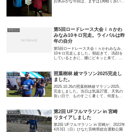
お休みかな今回は、まずは1周軽く歩いて
走ってストレッチ。その後2キロを3周。
割と一生懸命走ってフラフラになった。
タイムとしては9分30秒から50秒ぐらい。
今の実力か靴を...
第5回ロードレース大会ｉｎかわ
マラソン
みなみ10キロ完走。ライバルは昨
年の自分
第5回ロードレース大会ｉｎかわみなみ、
10キロ完走しました。朝起きて、洗顔を
しているときに、腰にピキッと来て、や
ばいと思いながら、スタートにつきまし
たが、走っているときは、腰の痛みを感
じずに、走れたので、とりあえず良かっ
照葉樹林 綾マラソン2025完走し
マラソン
たです。第5回ロード...
ました。
2025.10.26の照葉樹林綾マラソン2025、
完走しました。当日は気温27度、天気の
良い日で、ものすごく暑くて、何度も心
折れそうになりましたが、完走できてよ
かったです。照葉樹林 綾マラソン2025
基本情報会場 綾テルハドーム周辺開催
第2回 UFフルマラソン in 宮崎
マラソン
日...
リタイアしました
第2回 UFフルマラソン in 宮崎が、2022年
4月3日（日）ひなた宮崎県総合運動公園