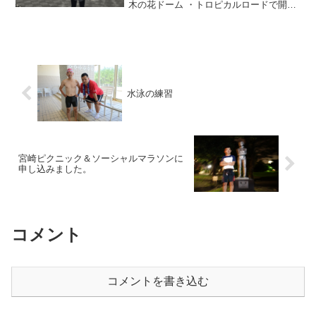
木の花ドーム ・トロピカルロードで開催
されました。天気は曇り時々晴れ。風が
強い肌寒い一日でした。参加人数はフル
マラソン男子は105人、女子は6人、ほ
か...
水泳の練習
宮崎ピクニック＆ソーシャルマラソンに
申し込みました。
コメント
コメントを書き込む