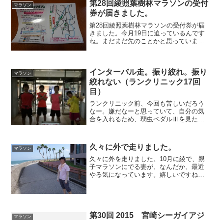
第28回綾照葉樹林マラソンの受付
マラソン
券が届きました。
第28回綾照葉樹林マラソンの受付券が届
きました。今月19日に迫っているんです
ね。まだまだ先のことかと思っていまし
たが、7月のトライアスロンの後、週に3
日ほど5キロを走るぐらいで、それも超ス
ローで。なにもしていません。まあ、ハ
インターバル走。振り絞れ。振り
ーフだったら大丈...
マラソン
絞れない（ランクリニック17回
目）
ランクリニック前、今回も苦しいだろう
なー。嫌だなーと思っていて、自分の気
合を入れるため、弱虫ペダルⅢを見た。
杉本兄弟と鏑木・段竹のSSコンビとの戦
い。を見て、テンションをあげて、18時
過ぎ、練習会場に。50分ほどウォーキン
久々に外で走りました。
マラソン
グ。19時スタート...
久々に外を走りました。10月に綾で、親
子マラソンにでる妻が、なんだか、最近
やる気になっています。嬉しいですね、
同じ趣味をもてればいいなぁ、と思って
います。親子マラソンは5キロなので、1
時間で5キロを目標にしました。結構暑か
ったので疲れました...
第30回 2015 宮崎シーガイアジ
マラソン