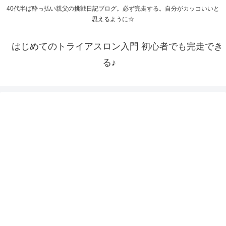
40代半ば酔っ払い親父の挑戦日記ブログ。必ず完走する。自分がカッコいいと
思えるように☆
はじめてのトライアスロン入門 初心者でも完走でき
る♪