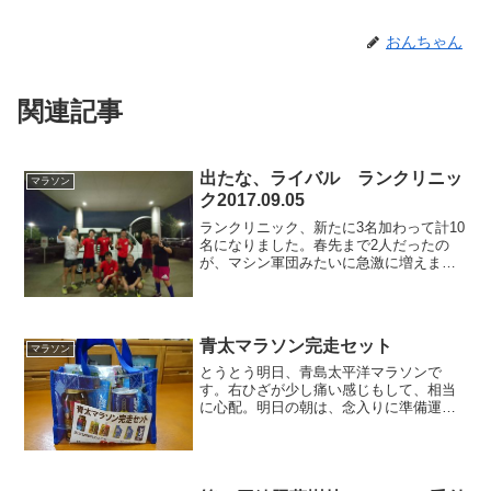
おんちゃん
関連記事
出たな、ライバル ランクリニッ
マラソン
ク2017.09.05
ランクリニック、新たに3名加わって計10
名になりました。春先まで2人だったの
が、マシン軍団みたいに急激に増えまし
た。まずは、自己紹介。なんと、3時間
半、3時間20分を目標にしているランナー
がいます。僕が4時間が目標なので、かな
り速い人達です...
青太マラソン完走セット
マラソン
とうとう明日、青島太平洋マラソンで
す。右ひざが少し痛い感じもして、相当
に心配。明日の朝は、念入りに準備運動
をして、フォームを意識して、時速7キロ
で6時間完走を目指します。さて、昨年に
引き続き、宮崎のイオン スポーツオーソ
リティで青太マラソン...